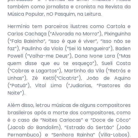
também como jornalista e cronista na Revista da
Música Popular, nO Pasquim, na Leitura.
Hermínio tem parceiros ilustres como Cartola e
Carlos Cachaça (“Alvorada no Morro”), Pixinguinha
(“Fala Baixinho”, “Isso é que é viver”, “Isso não se
faz”), Paulinho da Viola (“Sei lá Mangueira”), Baden
Powell (“Valha-me Deus”), Dona Ivone Lara (“Mas
quem disse que eu te esqueço”), Sueli Costa
(“Cobras e Lagartos”), Martinho da Vila (“Retrós e
Linhas”), Zé Ketti(“Cicatriz”), João de Aquino
(“Patuá”), Vital Lima (“Judiarias, “Pastores da
Noite”).
Além disso, letrou músicas de alguns compositores
brasileiros após a morte dos compositores, como
é o caso de “Noites Cariocas” e “Doce de Côco”
(Jacob do Bandolim), “Estrado do Sertão” (João
Pernambuco) e “Senhora Rainha” (Villa-Lobos).