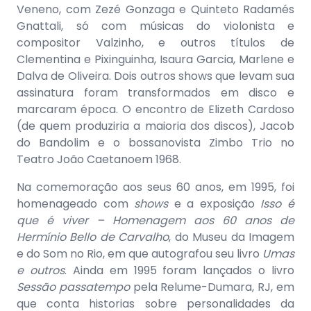
Veneno, com Zezé Gonzaga e Quinteto Radamés
Gnattali, só com músicas do violonista e
compositor Valzinho, e outros títulos de
Clementina e Pixinguinha, Isaura Garcia, Marlene e
Dalva de Oliveira. Dois outros shows que levam sua
assinatura foram transformados em disco e
marcaram época. O encontro de Elizeth Cardoso
(de quem produziria a maioria dos discos), Jacob
do Bandolim e o bossanovista Zimbo Trio no
Teatro João Caetanoem 1968.
Na comemoração aos seus 60 anos, em 1995, foi
homenageado com
shows
e a exposição
Isso é
que é viver – Homenagem aos 60 anos de
Hermínio Bello de Carvalho
, do Museu da Imagem
e do Som no Rio, em que autografou seu livro
Umas
e outros
. Ainda em 1995 foram lançados o livro
Sessão passatempo
pela Relume-Dumara, RJ, em
que conta historias sobre personalidades da