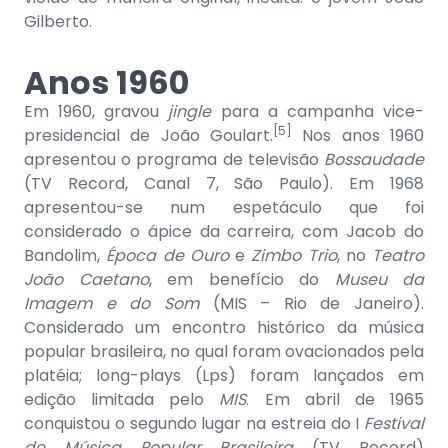
Gilberto.
Anos 1960
Em 1960, gravou
jingle
para a campanha vice-
[5]
presidencial de João Goulart.
Nos anos 1960
apresentou o programa de televisão
Bossaudade
(TV Record, Canal 7, São Paulo). Em 1968
apresentou-se num espetáculo que foi
considerado o ápice da carreira, com Jacob do
Bandolim,
Época de Ouro
e
Zimbo Trio
, no
Teatro
João Caetano
, em benefício do
Museu da
Imagem e do Som
(MIS – Rio de Janeiro).
Considerado um encontro histórico da música
popular brasileira, no qual foram ovacionados pela
platéia; long-plays (Lps) foram lançados em
edição limitada pelo
MIS
. Em abril de 1965
conquistou o segundo lugar na estreia do I
Festival
de Música Popular Brasileira
(TV Record)