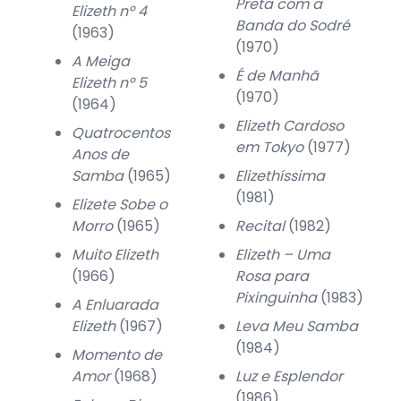
Preta com a
Elizeth nº 4
Banda do Sodré
(1963)
(1970)
A Meiga
É de Manhã
Elizeth nº 5
(1970)
(1964)
Elizeth Cardoso
Quatrocentos
em Tokyo
(1977)
Anos de
Samba
(1965)
Elizethíssima
(1981)
Elizete Sobe o
Morro
(1965)
Recital
(1982)
Muito Elizeth
Elizeth – Uma
(1966)
Rosa para
Pixinguinha
(1983)
A Enluarada
Elizeth
(1967)
Leva Meu Samba
(1984)
Momento de
Amor
(1968)
Luz e Esplendor
(1986)