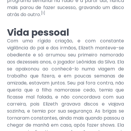
programa semanal na rádio e a partir daí, nunca
mais parou de fazer sucesso, gravando um disco
[1]
atrás do outro.
Vida pessoal
Com uma rígida criação, e com constante
vigilância do pai e dos irmãos, Elizeth manteve-se
obediente e só arrumou seu primeiro namorado
aos dezesseis anos, o jogador Leônidas da Silva. Ela
se apaixonou ao conhecê-lo numa viagem de
trabalho que fizera, e em poucas semanas de
amizade, estavam juntos. Seu pai fora contra, não
queria que a filha namorasse cedo, temia que
ficasse mal falada, e não concordava com sua
carreira, pois Elizeth gravava discos e viajava
sozinha, e temia por sua segurança. As brigas se
tornaram constantes, ainda mais quando passou a
chegar de manhã em casa, após fazer shows. Ela