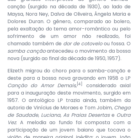
canção (surgido na década de 1930), ao lado de
Maysa, Nora Ney, Dalva de Oliveira, Ângela Maria e
Dolores Duran. O gênero, comparado ao bolero,
pela exaltação do tema amor-romântico ou pelo
sofrimento de um amor não realizado, foi
chamado também de
dor de cotovelo
ou fossa. O
samba canção
antecedeu o movimento da bossa
nova (surgido ao final da década de 1950, 1957).
Elizeth migrou do choro para o samba-canção e
deste para a bossa nova gravando em 1958 o LP
[4]
Canção do Amor Demais
,
considerado axial
para a inauguração deste movimento, surgido em
1957. O antológico LP trazia ainda, também da
autoria de Vinícius de Moraes e Tom Jobim,
Chega
de Saudade
,
Luciana
,
As Praias Desertas
e
Outra
Vez
. A melodia ao fundo foi composta com a
participação de um jovem baiano que tocava o
violão de maneira original, inédita: o jovem João