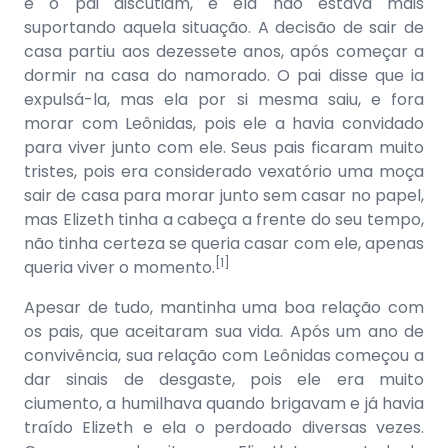
e o pai discutiam, e ela não estava mais
suportando aquela situação. A decisão de sair de
casa partiu aos dezessete anos, após começar a
dormir na casa do namorado. O pai disse que ia
expulsá-la, mas ela por si mesma saiu, e fora
morar com Leônidas, pois ele a havia convidado
para viver junto com ele. Seus pais ficaram muito
tristes, pois era considerado vexatório uma moça
sair de casa para morar junto sem casar no papel,
mas Elizeth tinha a cabeça a frente do seu tempo,
não tinha certeza se queria casar com ele, apenas
[1]
queria viver o momento.
Apesar de tudo, mantinha uma boa relação com
os pais, que aceitaram sua vida. Após um ano de
convivência, sua relação com Leônidas começou a
dar sinais de desgaste, pois ele era muito
ciumento, a humilhava quando brigavam e já havia
traído Elizeth e ela o perdoado diversas vezes.