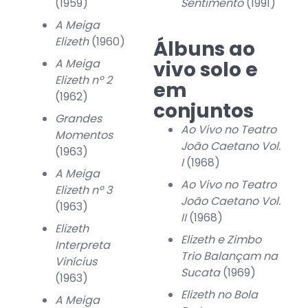
(1959)
Sentimento
(1991)
A Meiga
Elizeth
(1960)
Álbuns ao
A Meiga
vivo solo e
Elizeth nº 2
em
(1962)
conjuntos
Grandes
Ao Vivo no Teatro
Momentos
João Caetano Vol.
(1963)
I
(1968)
A Meiga
Ao Vivo no Teatro
Elizeth nº 3
João Caetano Vol.
(1963)
II
(1968)
Elizeth
Elizeth e Zimbo
Interpreta
Trio Balançam na
Vinícius
Sucata
(1969)
(1963)
Elizeth no Bola
A Meiga