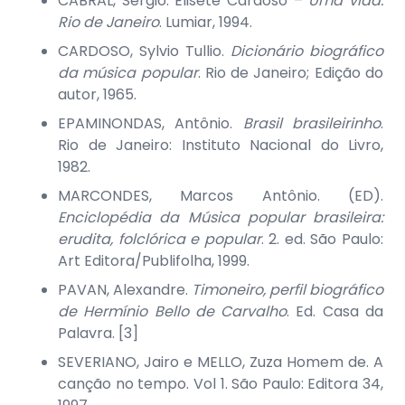
CABRAL, Sérgio. Elisete Cardoso –
Uma vida.
Rio de Janeiro
. Lumiar, 1994.
CARDOSO, Sylvio Tullio.
Dicionário biográfico
da música popular
. Rio de Janeiro; Edição do
autor, 1965.
EPAMINONDAS, Antônio.
Brasil brasileirinho
.
Rio de Janeiro: Instituto Nacional do Livro,
1982.
MARCONDES, Marcos Antônio. (ED).
Enciclopédia da Música popular brasileira:
erudita, folclórica e popular
. 2. ed. São Paulo:
Art Editora/Publifolha, 1999.
PAVAN, Alexandre.
Timoneiro, perfil biográfico
de Hermínio Bello de Carvalho
. Ed. Casa da
Palavra. [3]
SEVERIANO, Jairo e MELLO, Zuza Homem de. A
canção no tempo. Vol 1. São Paulo: Editora 34,