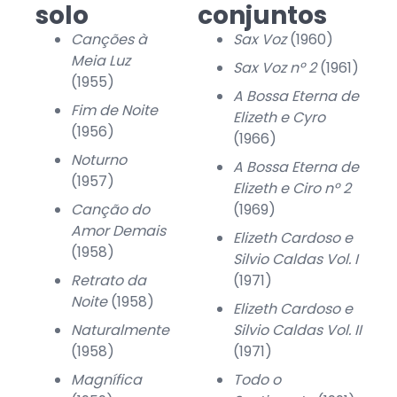
solo
conjuntos
Canções à
Sax Voz
(1960)
Meia Luz
Sax Voz nº 2
(1961)
(1955)
A Bossa Eterna de
Fim de Noite
Elizeth e Cyro
(1956)
(1966)
Noturno
A Bossa Eterna de
(1957)
Elizeth e Ciro nº 2
Canção do
(1969)
Amor Demais
Elizeth Cardoso e
(1958)
Silvio Caldas Vol. I
Retrato da
(1971)
Noite
(1958)
Elizeth Cardoso e
Naturalmente
Silvio Caldas Vol. II
(1958)
(1971)
Magnífica
Todo o