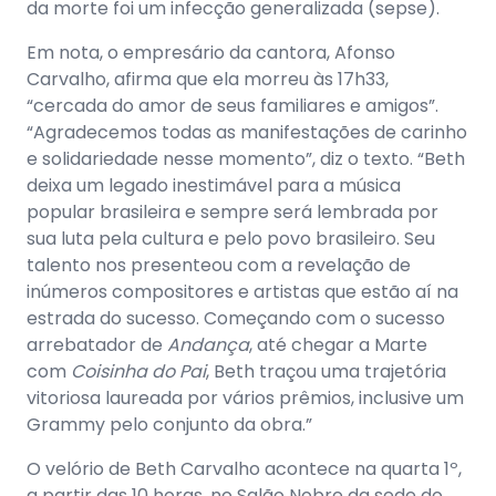
da morte foi um infecção generalizada (sepse).
Em nota, o empresário da cantora, Afonso
Carvalho, afirma que ela morreu às 17h33,
“cercada do amor de seus familiares e amigos”.
“Agradecemos todas as manifestações de carinho
e solidariedade nesse momento”, diz o texto. “Beth
deixa um legado inestimável para a música
popular brasileira e sempre será lembrada por
sua luta pela cultura e pelo povo brasileiro. Seu
talento nos presenteou com a revelação de
inúmeros compositores e artistas que estão aí na
estrada do sucesso. Começando com o sucesso
arrebatador de
Andança
, até chegar a Marte
com
Coisinha do Pai
, Beth traçou uma trajetória
vitoriosa laureada por vários prêmios, inclusive um
Grammy pelo conjunto da obra.”
O velório de Beth Carvalho acontece na quarta 1º,
a partir das 10 horas, no Salão Nobre da sede do