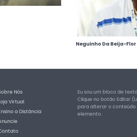
Neguinho Da Beija-Flor
Sobre Nós
Eu sou um bloco de texto
Clique no botão Editar (L
Loja Virtual
para alterar o conteúdo
Ensino a Distância
elemento.
Anuncie
Contato