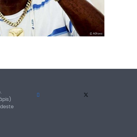
.
ápis)
 deste