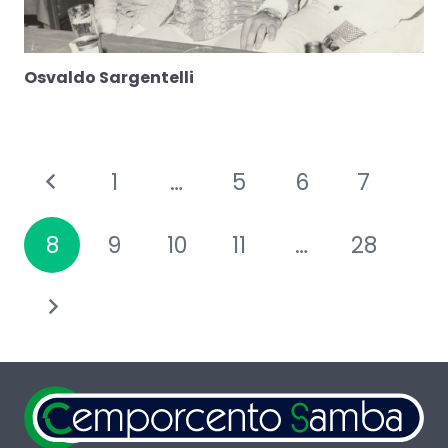
Osvaldo Sargentelli
1
…
5
6
7
8
9
10
11
…
28