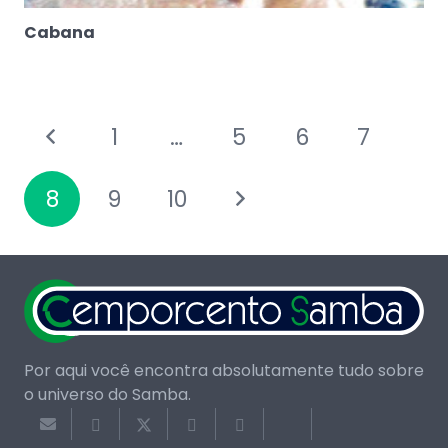
Cabana
1
…
5
6
7
8
9
10
Por aqui você encontra absolutamente tudo sobre
o universo do Samba.